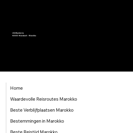
peter.ma | Moroccan Luxury Intelligence | est.2008
info@peter.ma
40000 Marrakech - Marokko
Home
Waardevolle Reisroutes Marokko
Beste Verblijfplaatsen Marokko
Bestemmingen in Marokko
Beste Reistijd Marokko