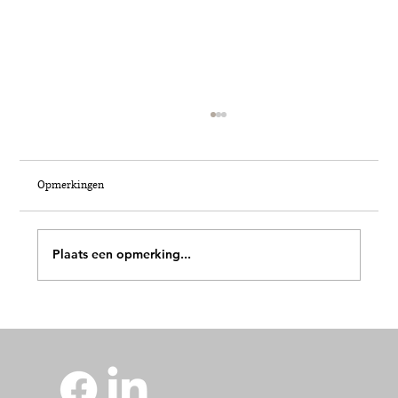
Opmerkingen
Plaats een opmerking...
De Marokkaanse Rivièra: de schaduw van Ceuta
op de luxehotels aan de Middellandse Zee