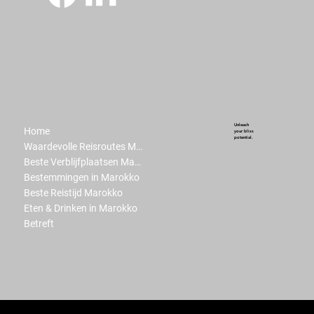
Unleash
Home
your bliss
potential.
Waardevolle Reisroutes Marokko
Beste Verblijfplaatsen Marokko
Bestemmingen in Marokko
Beste Reistijd Marokko
Eten & Drinken in Marokko
Betreft