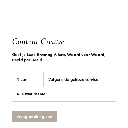
Content Creatie
Geef je Luxe Ervaring Allure, Woord voor Woord,
Beeld per Beeld
Volgens
de
1 uur
1
Volgens de gekoze service
gekoze
service
u
u
Rue Mauritanie
Vraag boeking aan