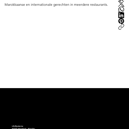
Marokkaanse en internationale gerechten in meerdere restaurants.
peter.ma | Moroccan Luxury Intelligence | est.2008
info@peter.ma
40000 Marrakech - Marokko