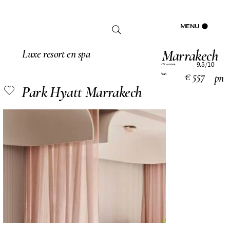
Inloggen
MENU
Marrakech
Luxe resort en spa
9,5/10
-score
PM
€ 557
pn
Van
Park Hyatt Marrakech