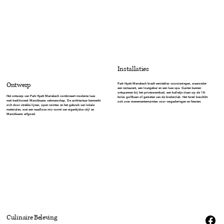
Installaties
Ontwerp
Park Hyatt Marrakech biedt eersteklas voorzieningen, waaronder
een restaurant, een loungebar en een luxe spa. Gasten kunnen
ontspannen bij het privézwembad, een balletje slaan op de 18-
Het ontwerp van Park Hyatt Marrakech combineert moderne luxe
holes golfbaan of genieten van de kinderclub. Het hotel beschikt
met traditioneel Marokkaans vakmanschap. De architectuur kenmerkt
ook over evenementenruimtes voor vergaderingen en feesten.
zich door strakke lijnen, open ruimtes en het gebruik van lokale
materialen, wat een naadloze mix vormt van eigentijdse stijl en
Marokkaans erfgoed.
Culinaire Beleving