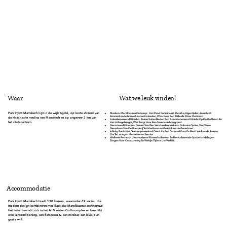
Wat we leuk vinden!
Waar
Park Hyatt Marrakech ligt in de wijk Agdal, op korte afstand van
Modern-Marokkaans Ontwerp -
Het Pand Combineert Strakke, Eigentijdse Lijnen Met
Kenmerkende Marokkaanse Invloeden, Waardoor Een Stijlvolle Sfeer Ontstaat.
de historische medina van Marrakech en op ongeveer 3 km van
Adembenemend Uitzicht -
Ruime Suites Bieden Een Adembenemend Uitzicht Op De Golfbaan En
het stadscentrum.
Het Atlasgebergte, Wat Zorgt Voor Een Serene Achtergrond.
Gevarieerd Dineren -
Geniet Van Een Verscheidenheid Aan Culinaire Opties, Van Verse
Gerechten Van De Boerderij Tot Mediterraan Geïnspireerde Gerechten.
Infinity Pool -
Het Overloopzwembad Dient Als Een Centraal Punt En Biedt Voldoende Ruimte
Om Te Loungen Met Attente Service.
Wellness Retreat -
Ultramoderne Fitnessfaciliteiten En Revitaliserende Spabehandelingen
Zorgen Voor Ontspanning En Welzijn Tijdens Uw Verblijf.
Accommodatie
Park Hyatt Marrakech biedt 130 kamers, waaronder 69 suites, die
modern design combineren met klassieke Marokkaanse architectuur.
Het hotel bevindt zich in het Al Madden Golf-complex en beschikt
over airconditioning, een flatscreen-tv, een minibar, een kluisje en
gratis wifi.