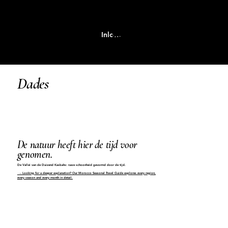
Inloggen
MENU
Dades
De natuur heeft hier de tijd voor
genomen.
De Vallei van de Duizend Kasbahs: ruwe schoonheid gevormd door de tijd.
→ Looking for a deeper explanation? Our Morocco Seasonal Travel Guide explores every region,
every season and every month in detail.