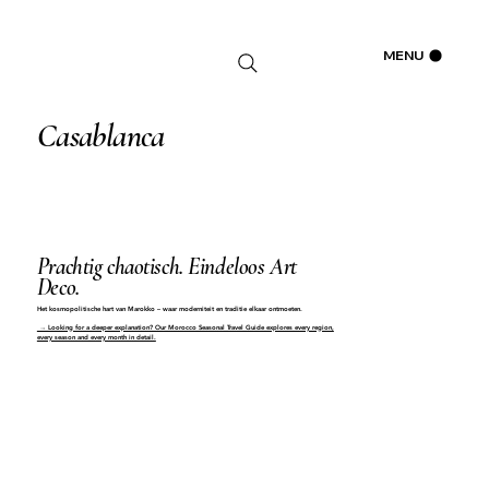
Inloggen
MENU
Casablanca
Prachtig chaotisch. Eindeloos Art
Deco.
Het kosmopolitische hart van Marokko – waar moderniteit en traditie elkaar ontmoeten.
→ Looking for a deeper explanation? Our Morocco Seasonal Travel Guide explores every region,
every season and every month in detail.