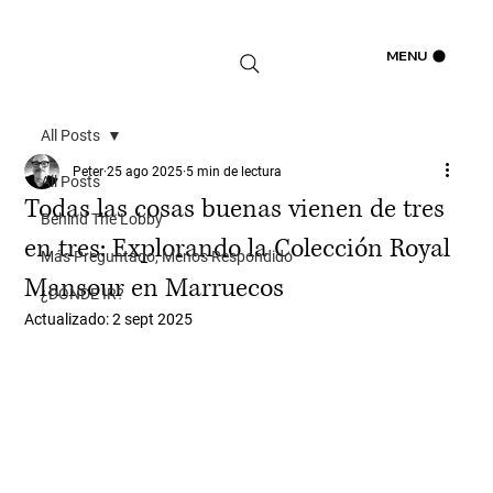
Iniciar sesión
MENU
All Posts
Peter
25 ago 2025
5 min de lectura
All Posts
Todas las cosas buenas vienen de tres
Behind The Lobby
en tres: Explorando la Colección Royal
Más Preguntado, Menos Respondido
Mansour en Marruecos
¿DÓNDE IR?
Actualizado:
2 sept 2025