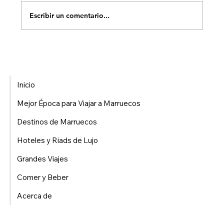
Escribir un comentario...
¿Es segura el agua del grifo en Marruecos? Lo
que los viajeros realmente necesitan saber en
2026
Inicio
Mejor Época para Viajar a Marruecos
Destinos de Marruecos
Hoteles y Riads de Lujo
Grandes Viajes
Comer y Beber
Acerca de