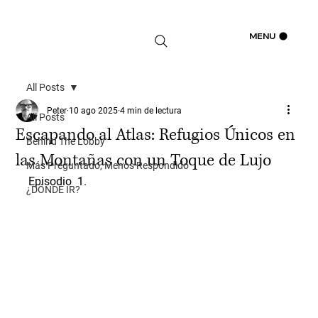
Iniciar sesión
MENU
All Posts
Peter
10 ago 2025
4 min de lectura
All Posts
Escapando al Atlas: Refugios Únicos en
Behind The Lobby
las Montañas con un Toque de Lujo
Más Preguntado, Menos Respondido
Episodio  1.
¿DÓNDE IR?