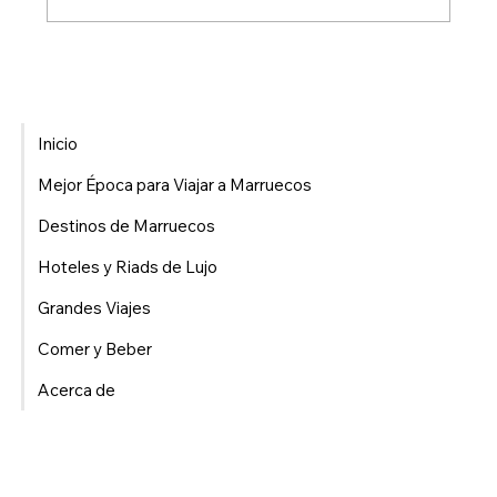
¿Es segura el agua del grifo en Marruecos? Lo
que los viajeros realmente necesitan saber en
2026
Inicio
Mejor Época para Viajar a Marruecos
Destinos de Marruecos
Hoteles y Riads de Lujo
Grandes Viajes
Comer y Beber
Acerca de