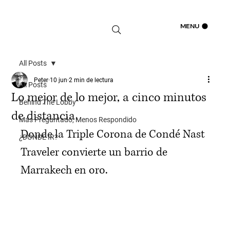
Iniciar sesión
MENU
All Posts
Peter
10 jun
2 min de lectura
All Posts
Lo mejor de lo mejor, a cinco minutos
Behind The Lobby
de distancia.
Más Preguntado, Menos Respondido
Donde la Triple Corona de Condé Nast 
¿DÓNDE IR?
Traveler convierte un barrio de 
Marrakech en oro.