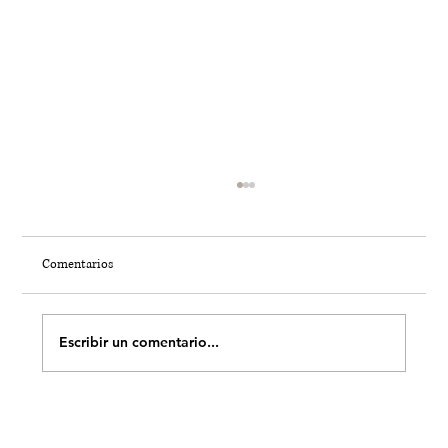
Comentarios
Escribir un comentario...
¿Es segura el agua del grifo en Marruecos? Lo
que los viajeros realmente necesitan saber en