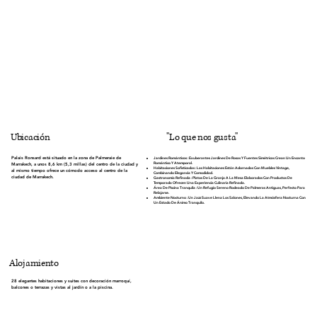
"Lo que nos gusta"
Ubicación
Palais Ronsard está situado en la zona de Palmeraie de
Jardines Románticos
: Exuberantes Jardines De Rosas Y Fuentes Simétricas Crean Un Encanto
Romántico Y Atemporal.
Marrakech, a unos 8,6 km (5,3 millas) del centro de la ciudad y
Habitaciones Sofisticadas
: Las Habitaciones Están Adornadas Con Muebles Vintage,
al mismo tiempo ofrece un cómodo acceso al centro de la
Combinando Elegancia Y Comodidad.
ciudad de Marrakech.
Gastronomía Refinada
: Platos De La Granja A La Mesa Elaborados Con Productos De
Temporada Ofrecen Una Experiencia Culinaria Refinada.
Área De Piscina Tranquila
: Un Refugio Sereno Rodeado De Palmeras Antiguas, Perfecto Para
Relajarse.
Ambiente Nocturno
: Un Jazz Suave Llena Los Salones, Elevando La Atmósfera Nocturna Con
Un Estado De Ánimo Tranquilo.
Alojamiento
28 elegantes habitaciones y suites con decoración marroquí,
balcones o terrazas y vistas al jardín o a la piscina.