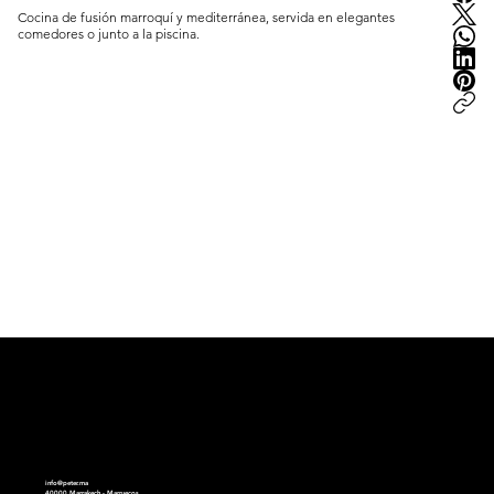
Cocina de fusión marroquí y mediterránea, servida en elegantes 
comedores o junto a la piscina.
peter.ma | Inteligencia de lujo marroquí | est.2008
info@peter.ma
40000 Marrakech - Marruecos