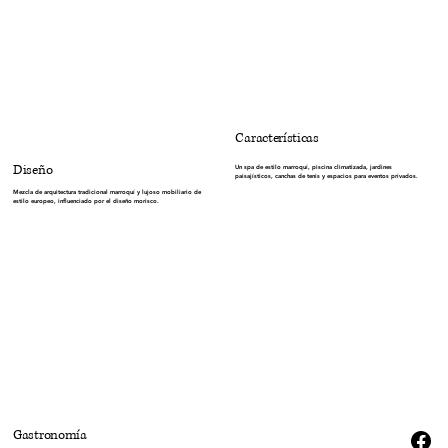
Características
Diseño
Un spa de estilo marroquí, piscina climatizada, jardines
paisajísticos, canchas de tenis y espacios para eventos privados.
Mezcla de arquitectura tradicional marroquí y lujoso mobiliario de
estilo europeo, influenciado por el diseño morisco.
Gastronomía