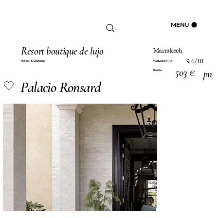
Iniciar sesión
MENU
Resort boutique de lujo
Marrakech
9,4/10
Relais & Chateaux
Puntuación
PM
503 €
pn
Desde
Palacio Ronsard