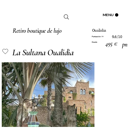
Iniciar sesión
MENU
Retiro boutique de lujo
Oualidia
9,6/10
Puntuación
PM
495 €
pn
Desde
La Sultana Oualidia