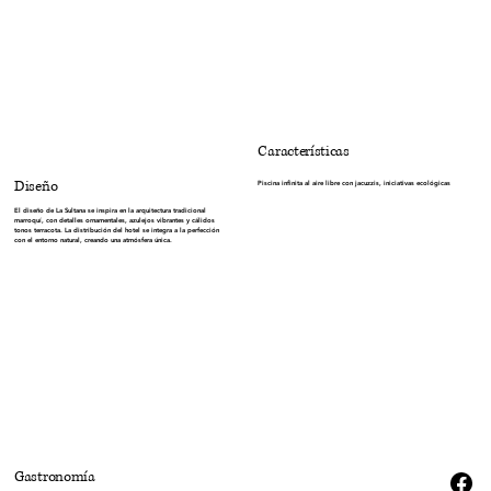
Características
Diseño
Piscina infinita al aire libre con jacuzzis, iniciativas ecológicas
El diseño de La Sultana se inspira en la arquitectura tradicional
marroquí, con detalles ornamentales, azulejos vibrantes y cálidos
tonos terracota. La distribución del hotel se integra a la perfección
con el entorno natural, creando una atmósfera única.
Gastronomía