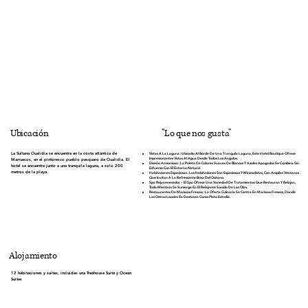
"Lo que nos gusta"
Ubicación
La Sultana Oualidia se encuentra en la costa atlántica de
Vistas A La Laguna
: Ubicado Al Borde De Una Tranquila Laguna, Este Hotel Boutique Ofrece
Impresionantes Vistas Al Agua Desde Todos Los Ángulos.
Marruecos, en el pintoresco pueblo pesquero de Oualidia. El
Diseño Armonioso
: La Paleta De Colores Suaves De Blancos Y Azules Apagados Se Combina Sin
hotel se encuentra junto a una tranquila laguna, a solo 200
Esfuerzo Con El Entorno Natural.
metros de la playa.
Habitaciones Espaciosas
: Las Habitaciones Son Espaciosas Y Minimalistas, Con Amplias Ventanas
Que Invitan A La Refrescante Brisa Del Océano.
Spa Rejuvenecedor
– El Spa Ofrece Una Variedad De Tratamientos Que Restauran Y Relajan,
Todo Mientras Se Sumerge En El Relajante Sonido De Las Olas.
Restaurantes De Mariscos Frescos
: La Oferta Culinaria Se Centra En Mariscos Frescos, Donde
Las Ostras Locales Se Destacan Como Plato Estrella.
Alojamiento
12 habitaciones y suites, incluidas una Treehouse Suite y Ocean
Suites