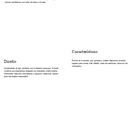
lujosas residencias con salas de estar y cocinas.
Características
Diseño
Piscina en la azotea, spa, gimnasio, puerto deportivo privado,
lugares para comer, club infantil, salas de reuniones, servicios de
conserjería.
Combinando el lujo moderno con la herencia marroquí, el hotel
combina una arquitectura elegante con elementos tradicionales,
ofreciendo interiores innovadores y espacios exteriores serenos
para una estadía memorable.