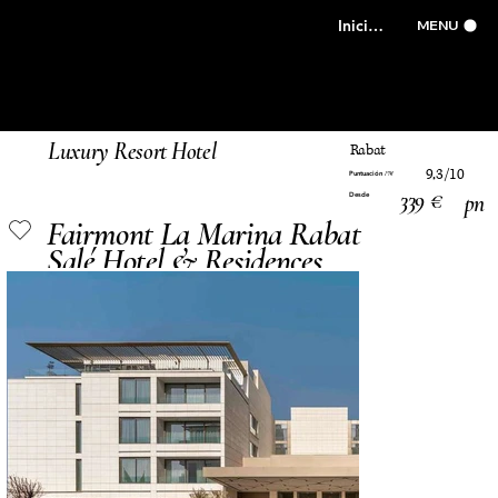
Iniciar sesión
MENU
Luxury Resort Hotel
Rabat
9,3/10
Puntuación
PM
339 €
pn
Desde
Fairmont La Marina Rabat
Salé Hotel & Residences